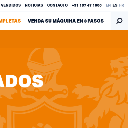
 VENDIDOS
NOTICIAS
CONTACTO
+31 187 47 1000
EN
ES
FR
MPLETAS
VENDA SU MÁQUINA EN 3 PASOS
ADOS