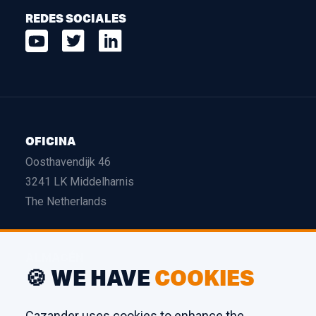
REDES SOCIALES
OFICINA
Oosthavendijk 46
3241 LK Middelharnis
The Netherlands
ALMACÉN
🍪 WE HAVE
COOKIES
Edison 26
3241 LS Middelharnis
Cazander uses cookies to enhance the