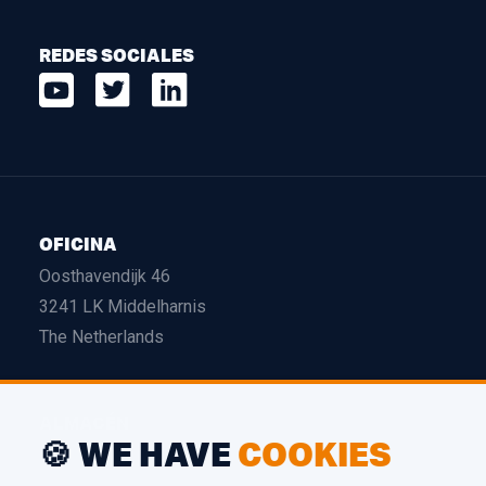
REDES SOCIALES
OFICINA
Oosthavendijk 46
3241 LK Middelharnis
The Netherlands
ALMACÉN
🍪 WE HAVE
COOKIES
Edison 26
3241 LS Middelharnis