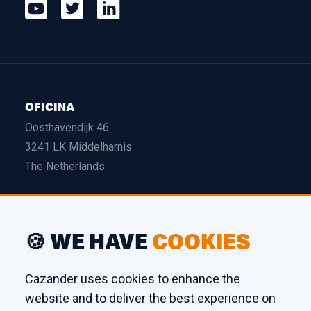
OFICINA
Oosthavendijk 46
3241 LK Middelharnis
The Netherlands
ALMACÉN
🍪 WE HAVE
COOKIES
Edison 26
3241 LS Middelharnis
Cazander uses cookies to enhance the
The Netherlands
website and to deliver the best experience on