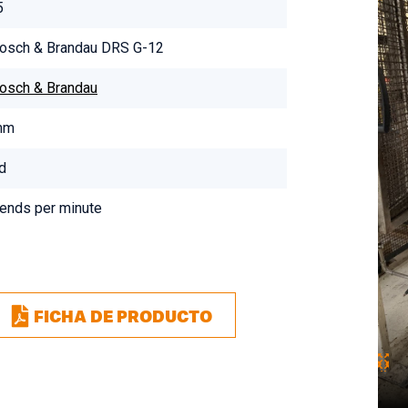
5
osch & Brandau DRS G-12
osch & Brandau
mm
d
ends per minute
FICHA DE PRODUCTO