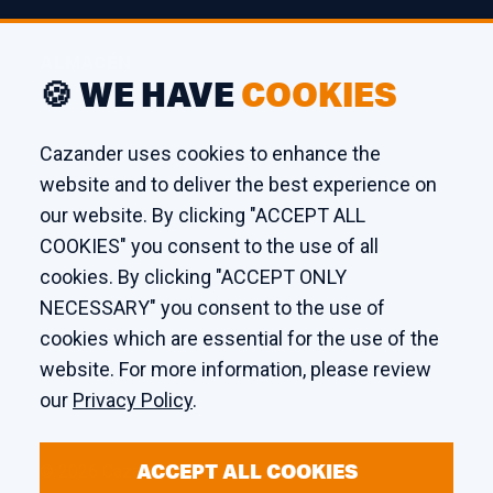
ALMACÉN
🍪 WE HAVE
COOKIES
Edison 26
3241 LS Middelharnis
Cazander uses cookies to enhance the
The Netherlands
website and to deliver the best experience on
our website. By clicking "ACCEPT ALL
TALLER
COOKIES" you consent to the use of all
cookies. By clicking "ACCEPT ONLY
Kaagstraat 7
NECESSARY" you consent to the use of
8102 GZ Raalte
cookies which are essential for the use of the
The Netherlands
website. For more information, please review
our
Privacy Policy
.
ACCEPT ALL COOKIES
© 2026 Cazander