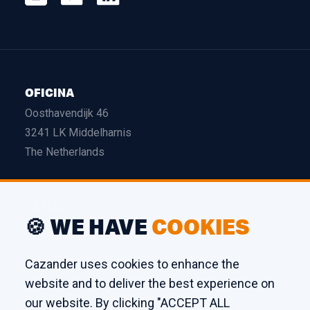
OFICINA
Oosthavendijk 46
3241 LK Middelharnis
The Netherlands
ALMACÉN
🍪 WE HAVE
COOKIES
Edison 26
3241 LS Middelharnis
Cazander uses cookies to enhance the
The Netherlands
website and to deliver the best experience on
our website. By clicking "ACCEPT ALL